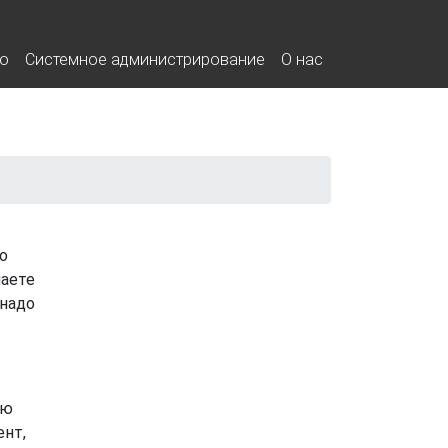
о
Системное администрирование
О нас
о
наете
 надо
ую
ент,