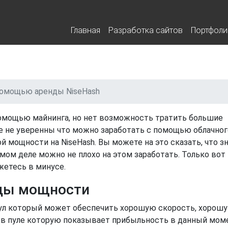
щью аренды NiseHash
Главная
Разработка сайтов
Портфоли
помощью аренды NiseHash
помощью майнинга, но нет возможность тратить большие
е не уверенны что можно заработать с помощью облачног
й мощности на NiseHash. Вы можете на это сказать, что з
самом деле можно не плохо на этом заработать. Только вот
жетесь в минусе.
нды мощности
 пул который может обеспечить хорошую скорость, хорош
 в пуле которую показывает прибыльность в данный мом