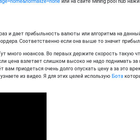
?page=home&normalize=none
или на сайте Mining pool hub наж
 раз и дает прибыльность валюты или алгоритма на данны
 ордера. Соответственно если она выше то значит прибыл
Тут много нюансов. Во первых держите скорость такую ч
если цена взлетает слишком высоко не надо поднимать за 
т вам приодеться очень долго опускать цену а за это вре
узнаете из видео. Я для этих целей использую
Бота
котор