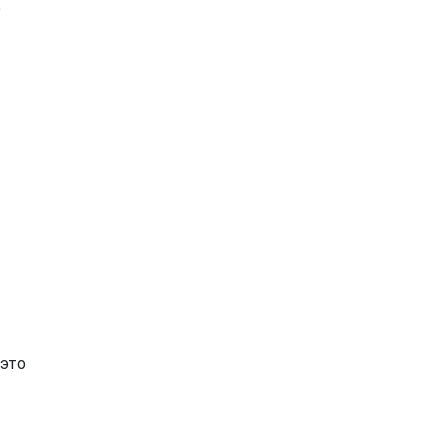
е
 это